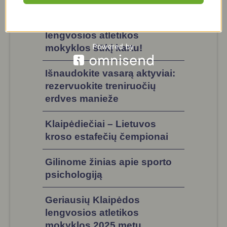
Sukurkime Klaipėdos
lengvosios atletikos
mokyklos šūkį kartu!
Išnaudokite vasarą aktyviai:
rezervuokite treniruočių
erdves manieže
Klaipėdiečiai – Lietuvos
kroso estafečių čempionai
Gilinome žinias apie sporto
psichologiją
Geriausių Klaipėdos
lengvosios atletikos
mokyklos 2025 metų